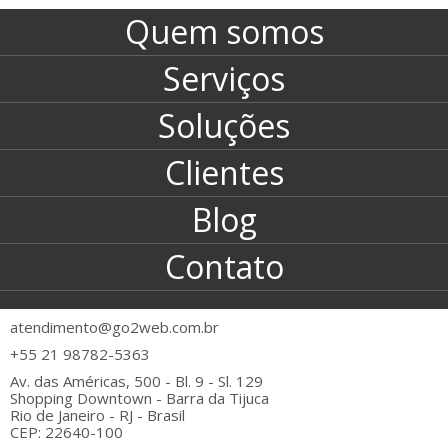
Quem somos
Serviços
Soluções
Clientes
Blog
Contato
atendimento@go2web.com.br
+55 21 98782-5363
Av. das Américas, 500 - Bl. 9 - Sl. 129
Shopping Downtown - Barra da Tijuca
Rio de Janeiro - RJ - Brasil
CEP: 22640-100