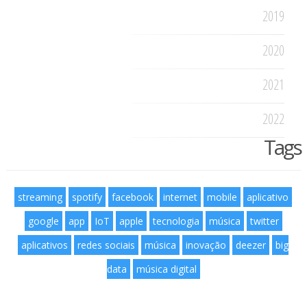
2019
2020
2021
2022
Tags
streaming
spotify
facebook
internet
mobile
aplicativo
google
app
IoT
apple
tecnologia
música
twitter
aplicativos
redes sociais
música
inovação
deezer
big
data
música digital