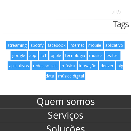
2022
Tags
streaming
spotify
facebook
internet
mobile
aplicativo
google
app
IoT
apple
tecnologia
música
twitter
aplicativos
redes sociais
música
inovação
deezer
big
data
música digital
Quem somos
Serviços
Soluções