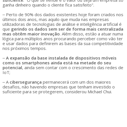
suficiente
. "O que se vende é o valor ou seja um empresa só
ganha dinheiro quando o cliente fica satisfeito".
‒ Perto de 90% dos dados existentes hoje foram criados nos
últimos dois anos, mas aquilo que muda nas empresas
utilizadoras de tecnologias de análise e inteligência artificial é
que
gerindo os dados sem ser de forma mais centralizada
mas obtêm maior inovação
. Além disso, estão a atuar numa
lógica para múltiplos anos procurando perceber como vão ter
e usar dados para definirem as bases da sua competitividade
nos próximos tempos.
‒
A expansão da base instalada de dispositivos móveis
como os smartphones ainda está na metade do seu
potencial
, ainda sem contar com o crescimento das redes de
IoT;
‒ A
cibersegurança
permanecerá com um dos maiores
desafios, não havendo empresas que tenham investido o
suficiente para se protegerem, considerou Michael Chui.