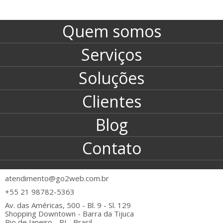
Quem somos
Serviços
Soluções
Clientes
Blog
Contato
atendimento@go2web.com.br
+55 21 98782-5363
Av. das Américas, 500 - Bl. 9 - Sl. 129
Shopping Downtown - Barra da Tijuca
Rio de Janeiro - RJ - Brasil