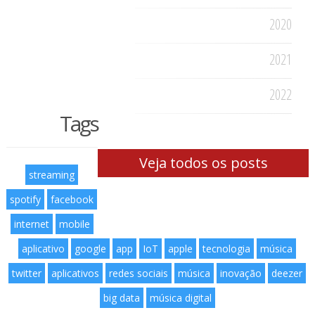
2020
2021
2022
Tags
Veja todos os posts
streaming
spotify
facebook
internet
mobile
aplicativo
google
app
IoT
apple
tecnologia
música
twitter
aplicativos
redes sociais
música
inovação
deezer
big data
música digital