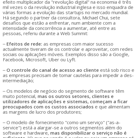
efeito multiplicador da "revolução digital" na economia é três
mil vezes o da revolução industrial inglesa e isso enquadra de
várias formas a evolução das startups no mercado mundial.
Há segundo o partner da consultora, Michael Chui, sete
desafios que estão a enfrentar, num ambiente com a
intensidade da concorrência a aumentar, até entre as
pessoas, referiu durante a Web Summit:
‒
Efeitos de rede:
as empresas com maior sucesso
actualmente tiveram de os controlar e aproveitar, com redes
sociais ou aplicações móveis. Exemplos disso são a Google,
Facebook, Microsoft, Uber ou Lyft.
‒
O controle do canal de acesso ao cliente
está sob risco e
as empresas precisam de tomar cautelas para impedir a des-
intermediação;
‒ Os modelos de negócio do segmento de software têm
muito potencial,
mas os outros setores, clientes e
utilizadores de aplicações e sistemas, começam a ficar
preocupados com os custos associados
e que alimentam
as margens de lucro dos produtores;
‒ O modelo de fornecimento "como um serviço" ("as-a-
service") está a alargar-se a outros segmentos além do
software e hardware,
mas disponibilizar o serviço não é