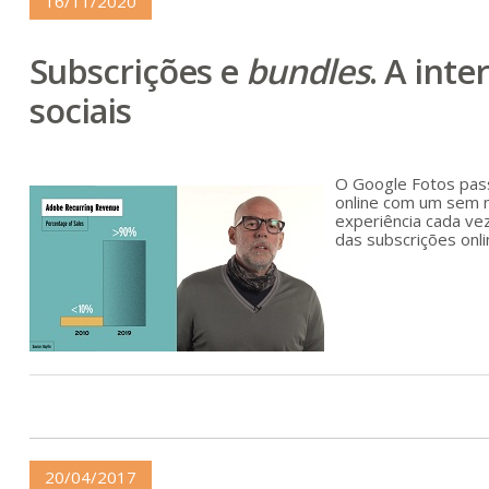
16/11/2020
Subscrições e
bundles
. A int
sociais
O Google Fotos pass
online com um sem 
experiência cada ve
das subscrições onli
20/04/2017