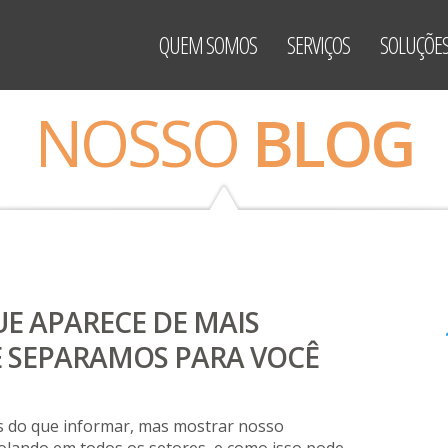
QUEM SOMOS
SERVIÇOS
SOLUÇÕE
NOSSO
BLOG
E APARECE DE MAIS
E SEPARAMOS PARA VOCÊ
is do que informar, mas mostrar nosso