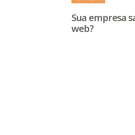
Sua empresa s
web?
Afinal, o que você quer comu
comunicando? A web oferece
objetivos, mas é preciso, an