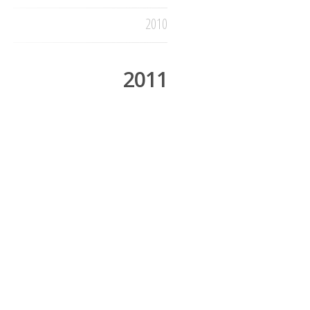
2010
2011
abril
maio
julho
setembro