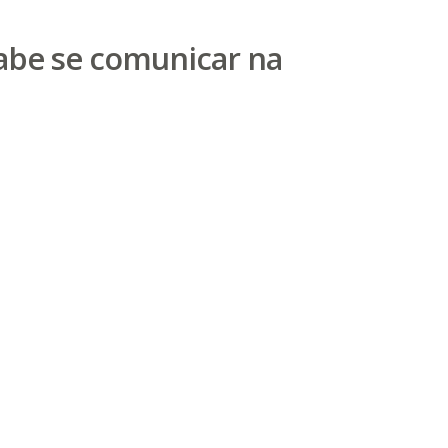
abe se comunicar na
nicar para o seu público? E o que você já está
 um leque de recursos para você atingir seus
tes de tudo, esclarecer que objetivos são esses.
leia mais