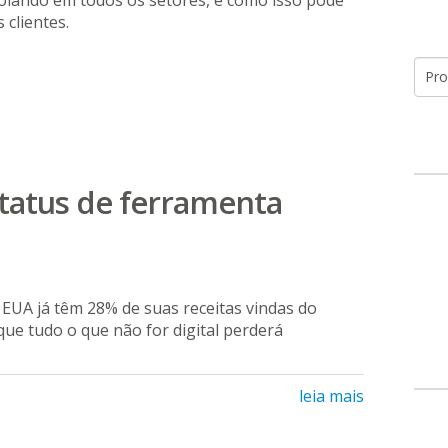
olando em todos os setores, e como isso pode
 clientes.
 status de ferramenta
 EUA já têm 28% de suas receitas vindas do
que tudo o que não for digital perderá
leia mais